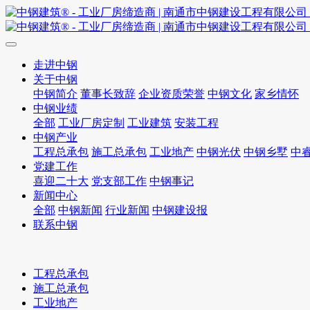
走进中钢
关于中钢
中钢简介
董事长致辞
企业资质荣誉
中钢文化
家乡情怀
中钢业绩
全部
工业厂房定制
工业建筑
安装工程
中钢产业
工程总承包
施工总承包
工业地产
中钢光伏
中钢乡墅
中
党建工作
喜迎二十大
党支部工作
中钢事记
新闻中心
全部
中钢新闻
行业新闻
中钢建设报
联系中钢
工程总承包
施工总承包
工业地产