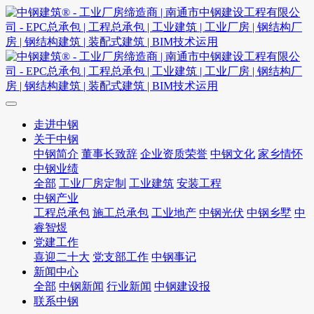
走进中钢
关于中钢
中钢简介
董事长致辞
企业资质荣誉
中钢文化
家乡情怀
中钢业绩
全部
工业厂房定制
工业建筑
安装工程
中钢产业
工程总承包
施工总承包
工业地产
中钢光伏
中钢乡墅
中
睿智煜
党建工作
喜迎二十大
党支部工作
中钢事记
新闻中心
全部
中钢新闻
行业新闻
中钢建设报
联系中钢