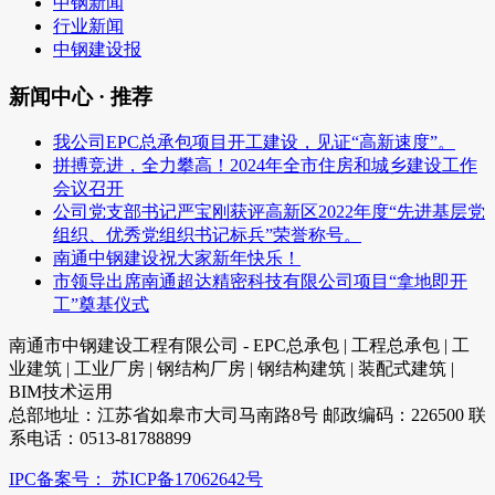
中钢新闻
行业新闻
中钢建设报
新闻中心 · 推荐
我公司EPC总承包项目开工建设，见证“高新速度”。
拼搏竞进，全力攀高！2024年全市住房和城乡建设工作
会议召开
公司党支部书记严宝刚获评高新区2022年度“先进基层党
组织、优秀党组织书记标兵”荣誉称号。
南通中钢建设祝大家新年快乐！
市领导出席南通超达精密科技有限公司项目“拿地即开
工”奠基仪式
南通市中钢建设工程有限公司 - EPC总承包 | 工程总承包 | 工
业建筑 | 工业厂房 | 钢结构厂房 | 钢结构建筑 | 装配式建筑 |
BIM技术运用
总部地址：江苏省如皋市大司马南路8号 邮政编码：226500 联
系电话：0513-81788899
IPC备案号： 苏ICP备17062642号