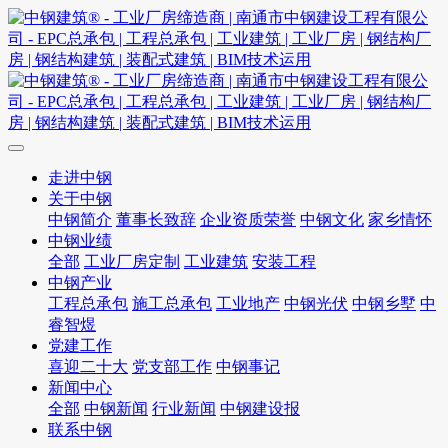
走进中钢
关于中钢
中钢简介
董事长致辞
企业资质荣誉
中钢文化
家乡情怀
中钢业绩
全部
工业厂房定制
工业建筑
安装工程
中钢产业
工程总承包
施工总承包
工业地产
中钢光伏
中钢乡墅
中
睿智煜
党建工作
喜迎二十大
党支部工作
中钢事记
新闻中心
全部
中钢新闻
行业新闻
中钢建设报
联系中钢