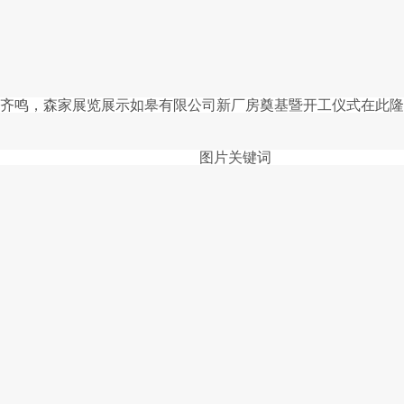
鞭炮齐鸣，森家展览展示如皋有限公司新厂房奠基暨开工仪式在此