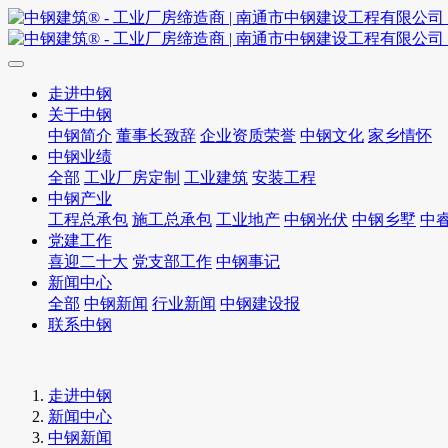
走进中钢
关于中钢
中钢简介
董事长致辞
企业资质荣誉
中钢文化
家乡情怀
中钢业绩
全部
工业厂房定制
工业建筑
安装工程
中钢产业
工程总承包
施工总承包
工业地产
中钢光伏
中钢乡墅
中
党建工作
喜迎二十大
党支部工作
中钢事记
新闻中心
全部
中钢新闻
行业新闻
中钢建设报
联系中钢
走进中钢
新闻中心
中钢新闻